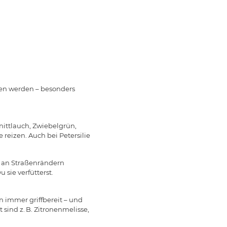
en werden – besonders
hnittlauch, Zwiebelgrün,
eizen. Auch bei Petersilie
t an Straßenrändern
 sie verfütterst.
n immer griffbereit – und
 sind z. B. Zitronenmelisse,