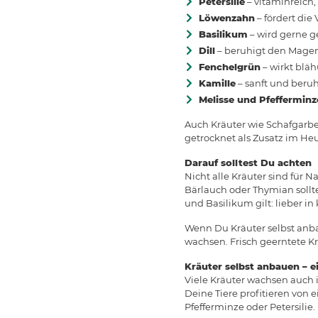
Petersilie
– vitaminreich,
Löwenzahn
– fördert die
Basilikum
– wird gerne 
Dill
– beruhigt den Mage
Fenchelgrün
– wirkt blä
Kamille
– sanft und beru
Melisse und Pfefferminz
Auch Kräuter wie Schafgarb
getrocknet als Zusatz im Heu
Darauf solltest Du achten
Nicht alle Kräuter sind für 
Bärlauch oder Thymian sollt
und Basilikum gilt: lieber in
Wenn Du Kräuter selbst anba
wachsen. Frisch geerntete Krä
Kräuter selbst anbauen – ei
Viele Kräuter wachsen auch i
Deine Tiere profitieren von e
Pfefferminze oder Petersilie.