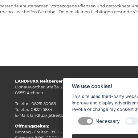
 passende Kräutersamen, vorgezogene Pflanzen und getrocknete Krä
ne an – wir helfen Dir dabei, Deinen kleinen Lieblingen gesunde Vie
LANDFUXX Reitberger
Wi
We use cookies!
Donauwörther Straße 33
86551 Aichach
This site uses third-party websi
improve and display advertisemen
Telefon: 08251 50085
revoke or change my consent at 
Telefax: 08251 5834
E-Mail:
landfuxx(at)reitberger-aichach.de
Necessary
Öffnungszeiten:
Montag - Freitag: 8:00 - 18:00 Uhr
Samstag: 9:00 - 13:00 Uhr