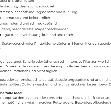
 aber in Maßen füttern.
 Verdauung, ideal auch getrocknet.
gefressen, hat entzündungshemmende Wirkung.
n, aromatisch und bekömmlich.
hungslindernd und schmeckt süßlich.
higend, besonders bei Magenbeschwerden.
e
– gut für die Verdauung, kühlend und frisch.
e, Spitzwegerich oder Ringelblume dürfen in kleinen Mengen gegeb
.
Nager geeignet. Scharfe oder ätherisch sehr intensive Pflanzen wie Sc
est Du vermeiden – sie können die empfindlichen Verdauungsorgane r
 kleinen Portionen und nicht täglich.
ust oder sammelst, achte darauf, dass sie ungespritzt sind und nich
uter solltest Du kurz waschen und leicht antrocknen lassen, bevor Du
ne tolle Idee!
m Topf auf dem Balkon oder Fensterbrett. So hast Du das frische Grü
iner natürlichen, vitaminreichen Futterquelle. Besonders pflegeleicht